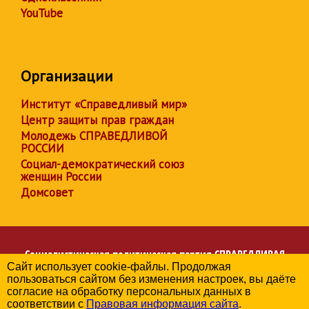
YouTube
Организации
Институт «Справедливый мир»
Центр защиты прав граждан
Молодежь СПРАВЕДЛИВОЙ
РОССИИ
Социал-демократический союз
женщин России
Домсовет
Социалистическая политическая партия
СПРАВЕДЛИВАЯ
Сайт использует cookie-файлы. Продолжая
РОССИЯ
пользоваться сайтом без изменения настроек, вы даёте
Региональное отделение партии в Челябинской области
согласие на обработку персональных данных в
© 2006-2026
соответствии с
Правовая информация сайта
.