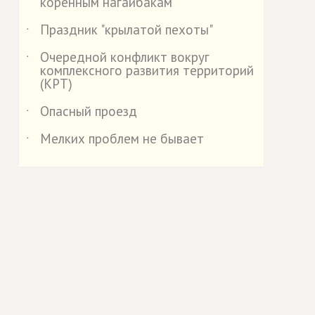
коренным нагайбакам
Праздник "крылатой пехоты"
˙
Очередной конфликт вокруг
˙
комплексного развития территорий
(КРТ)
Опасный проезд
˙
Мелких проблем не бывает
˙