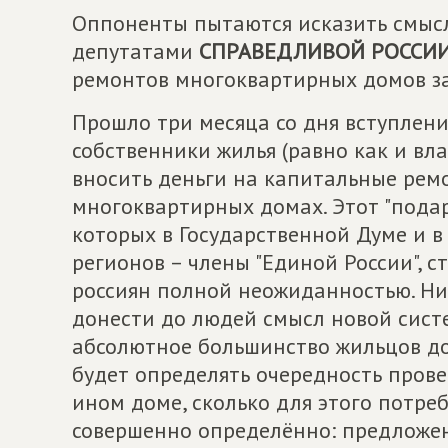
Оппоненты пытаются исказить смысл
депутатами
СПРАВЕДЛИВОЙ РОССИ
ремонтов многоквартирных домов за
Прошло три месяца со дня вступления
собственники жилья (равно как и в
вносить деньги на капитальные рем
многоквартирных домах. Этот "подар
которых в Государственной Думе и 
регионов – члены "Единой России", 
россиян полной неожиданностью. Ник
донести до людей смысл новой сист
абсолютное большинство жильцов до с
будет определять очередность пров
ином доме, сколько для этого потре
совершенно определённо: предложе