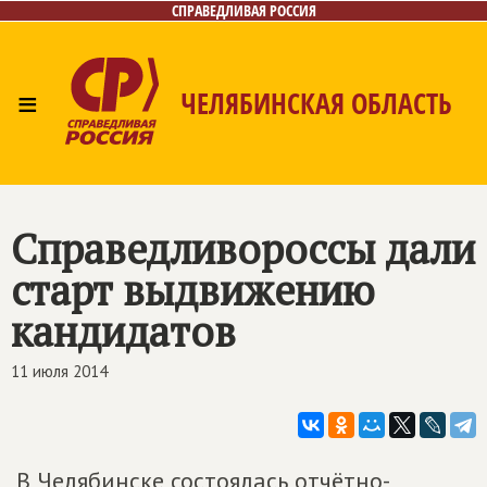
СПРАВЕДЛИВАЯ РОССИЯ
≡
ЧЕЛЯБИНСКАЯ ОБЛАСТЬ
Главная
Новости
Лица
Фото/Видео
Газета
Контакты
Справедливороссы дали
старт выдвижению
кандидатов
11 июля 2014
В Челябинске состоялась отчётно-