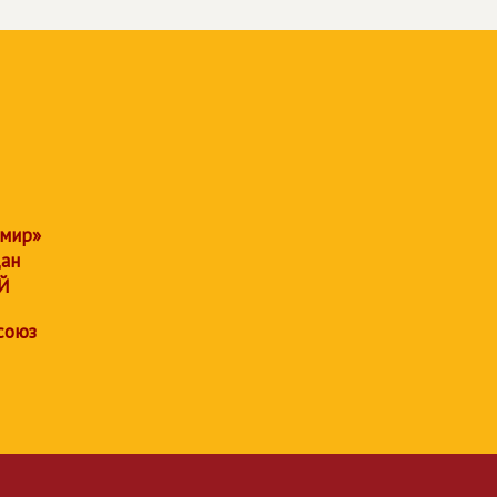
 мир»
дан
Й
союз