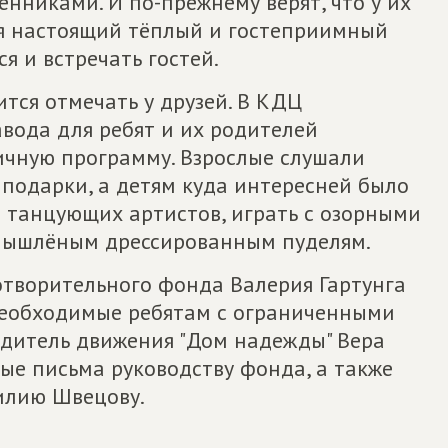
енниками. И по-прежнему верят, что у их
ся настоящий тёплый и гостеприимный
я и встречать гостей.
тся отмечать у друзей. В КДЦ
авода для ребят и их родителей
ичную программу. Взрослые слушали
подарки, а детям куда интересней было
 танцующих артистов, играть с озорными
мышлёным дрессированным пуделям.
отворительного фонда Валерия Гартунга
необходимые ребятам с ограниченными
дитель движения "Дом надежды" Вера
ые письма руководству фонда, а также
илию Швецову.