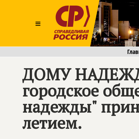
≡
Глав
ДОМУ НАДЕЖДЫ
городское общ
надежды" прин
летием.